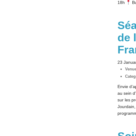
18h
Bu
Séa
de 
Fra
23 Janua
Venue
Categ
Envie d’a
au sein d
sur les p
Jourdain,
programm