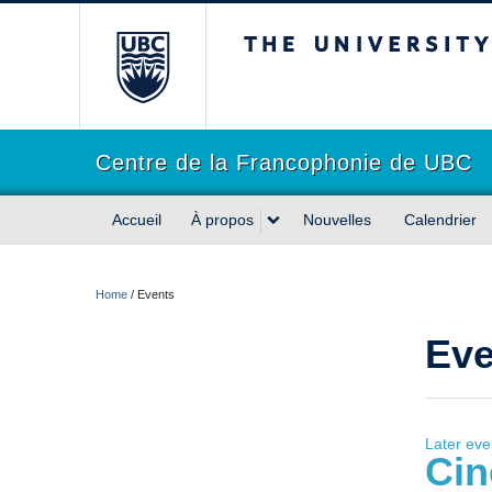
The University of Briti
Centre de la Francophonie de UBC
Accueil
À propos
Nouvelles
Calendrier
Home
/
Events
Eve
Later ev
Cin