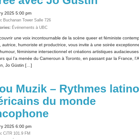
rée avec Jo Güstin
ry 2025 5:00 pm
:
Buchanan Tower Salle 726
ories:
Événements à UBC
ouvrir une voix incontournable de la scène queer et féministe contem
, autrice, humoriste et productrice, vous invite à une soirée exceptionn
humour, féminisme intersectionnel et créations artistiques audacieuses
rs qui l’a menée du Cameroun à Toronto, en passant par la France, l’
on, Jo Güstin […]
ou Muzik – Rythmes latino
ricains du monde
ncophone
ry 2025 6:00 pm
:
CiTR 101.9 FM