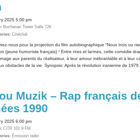
n
ry 2025 5:00 pm
:
Buchanan Tower Salle 726
ories:
Cinéclub
ez-nous pour la projection du film autobiographique “Nous trois ou rie
on (jeune humoriste français) ! Entre rires et larmes, cette comédie dr
age aux parents du réalisateur, à leur amour inébranlable et à leur c
aux obstacles de la vie. Synopsis: Après la révolution iranienne de 1979,
ou Muzik – Rap français d
ées 1990
ry 2025 6:00 pm
:
CiTR 101.9 FM
ories:
Émission radio