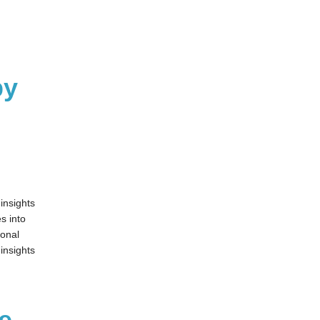
by
insights
s into
ional
insights
e