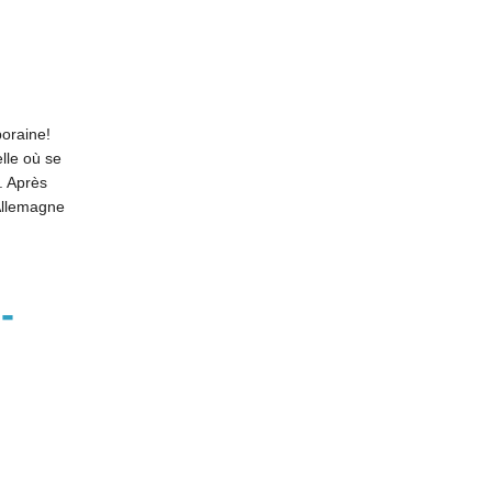
poraine!
elle où se
. Après
Allemagne
-