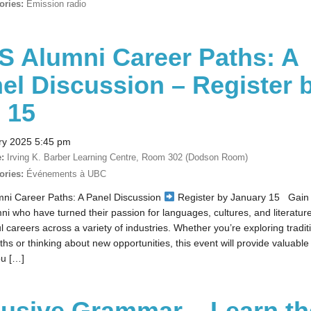
ories:
Émission radio
S Alumni Career Paths: A
el Discussion – Register 
 15
ry 2025 5:45 pm
:
Irving K. Barber Learning Centre, Room 302 (Dodson Room)
ories:
Événements à UBC
ni Career Paths: A Panel Discussion
Register by January 15 Gain 
ni who have turned their passion for languages, cultures, and literature
l careers across a variety of industries. Whether you’re exploring tradit
ths or thinking about new opportunities, this event will provide valuable 
ou […]
lusive Grammar – Learn th