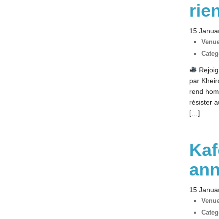
rie
15 Janua
Venue
Categ
Rejoign
par Kheir
rend homm
résister 
[…]
Kaf
ann
15 Janua
Venue
Categ