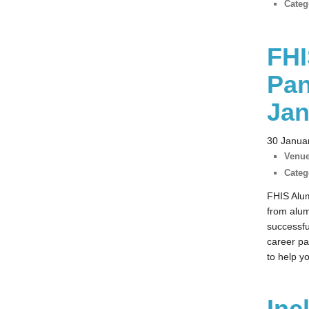
Categ
FHI
Pan
Jan
30 Janua
Venue
Categ
FHIS Alum
from alum
successfu
career pa
to help y
Inc