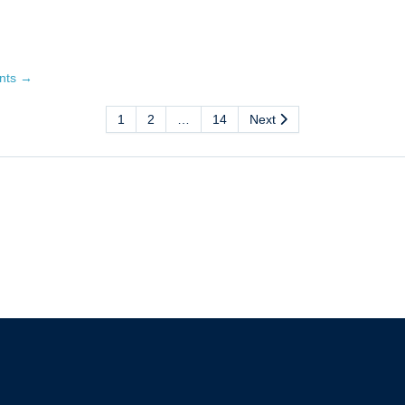
ents
→
1
2
…
14
Next