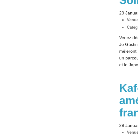
Soi
29 Janua
Venue
Categ
Venez déc
Jo Güstin
mêleront 
un parcou
et le Jap
Kaf
amé
fra
29 Janua
Venue