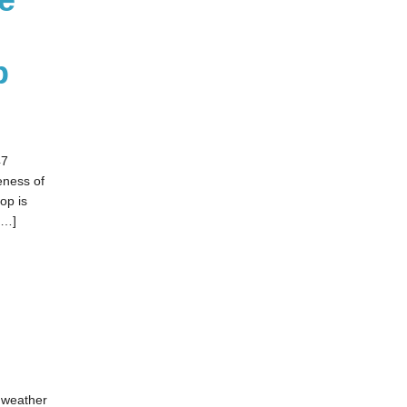
p
47
eness of
op is
[…]
e weather