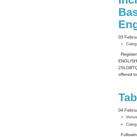
Bas
Eng
03 Febru
Categ
Register
ENGLISH Y
2SLGBTQI
offered t
Tab
04 Febru
Venue
Categ
Following