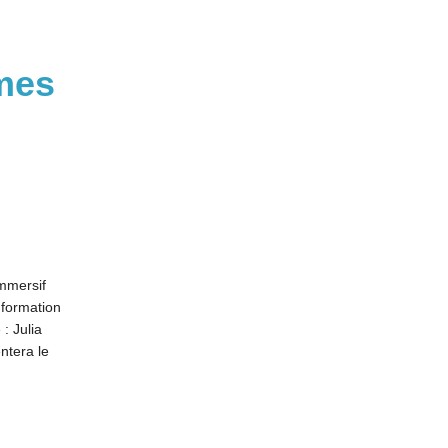
mes
immersif
nformation
: Julia
ntera le