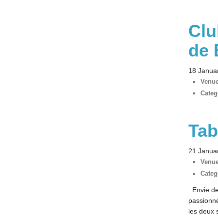
Clu
de 
18 Janua
Venue
Categ
Tab
21 Janua
Venue
Categ
Envie de 
passionné
les deux