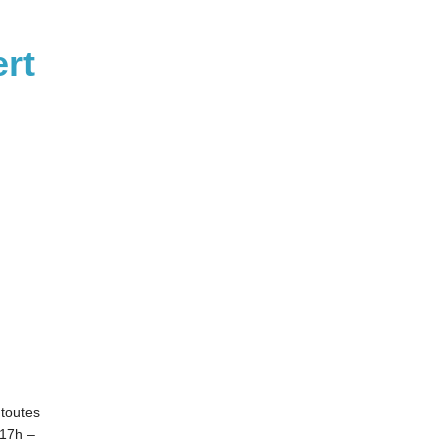
ert
 toutes
17h –