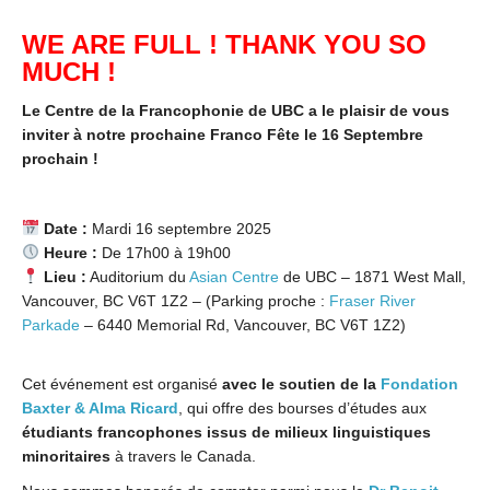
WE ARE FULL ! THANK YOU SO
MUCH !
Le Centre de la Francophonie de UBC a le plaisir de vous
inviter à notre prochaine Franco Fête le 16 Septembre
prochain !
Date :
Mardi 16 septembre 2025
Heure :
De 17h00 à 19h00
Lieu :
Auditorium du
Asian Centre
de UBC – 1871 West Mall,
Vancouver, BC V6T 1Z2 – (Parking proche :
Fraser River
Parkade
– 6440 Memorial Rd, Vancouver, BC V6T 1Z2)
Cet événement est organisé
avec le soutien de la
Fondation
Baxter & Alma Ricard
, qui offre des bourses d’études aux
étudiants francophones issus de milieux linguistiques
minoritaires
à travers le Canada.