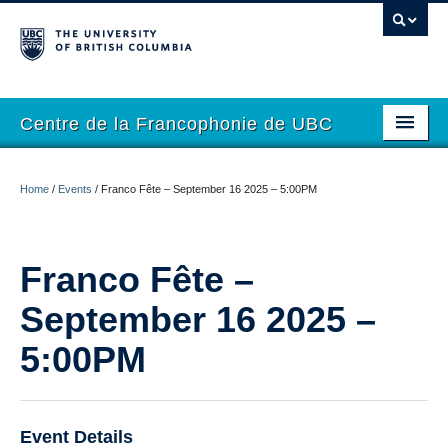
Centre de la Francophonie de UBC
Accueil
Home
/
Events
/
Franco Fête – September 16 2025 – 5:00PM
À propos
Nouvelles
Franco Fête –
Calendrier
September 16 2025 –
Podcasts
5:00PM
Séries
Étudier en français à UBC
Event Details